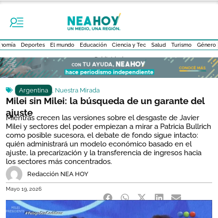
nomía
Deportes
El mundo
Educación
Ciencia y Tec
Salud
Turismo
Género
- Publicidad -
Argentina
,
Nuestra Mirada
Milei sin Milei: la búsqueda de un garante del
ajuste
Mientras crecen las versiones sobre el desgaste de Javier
Milei y sectores del poder empiezan a mirar a Patricia Bullrich
como posible sucesora, el debate de fondo sigue intacto:
quién administrará un modelo económico basado en el
ajuste, la precarización y la transferencia de ingresos hacia
los sectores más concentrados.
Redacción NEA HOY
Mayo 19, 2026