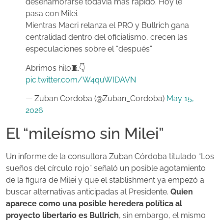
desenamorarse todavía más rápido. Hoy le
pasa con Milei.
Mientras Macri relanza el PRO y Bullrich gana
centralidad dentro del oficialismo, crecen las
especulaciones sobre el “después”
Abrimos hilo🧵👇
pic.twitter.com/W4quWIDAVN
— Zuban Cordoba (@Zuban_Cordoba)
May 15,
2026
El “mileísmo sin Milei”
Un informe de la consultora Zuban Córdoba titulado “Los
sueños del círculo rojo” señaló un posible agotamiento
de la figura de Milei y que el stablishment ya empezó a
buscar alternativas anticipadas al Presidente.
Quien
aparece como una posible heredera política al
proyecto libertario es Bullrich
, sin embargo, el mismo