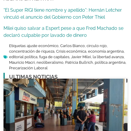
“El Super RIGI tiene nombre y apellido”: Hernán Letcher
vinculó el anuncio del Gobierno con Peter Thiel
Milei quiso salvar a Espert pese a que Fred Machado se
declaró culpable por lavado de dinero
Etiquetas:
ajuste económico
,
Carlos Bianco
,
circulo rojo
,
concentración de riqueza
,
Crisis económica
,
economía argentina
,
editorial política
,
fuga de capitales
,
Javier Milei
,
la libertad avanza
,
Mauricio Macri
,
neoliberalismo
,
Patricia Bullrich
,
política argentina
,
Precarización Laboral
ULTIMAS NOTICIAS