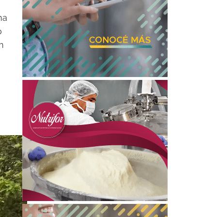
ma
o
n