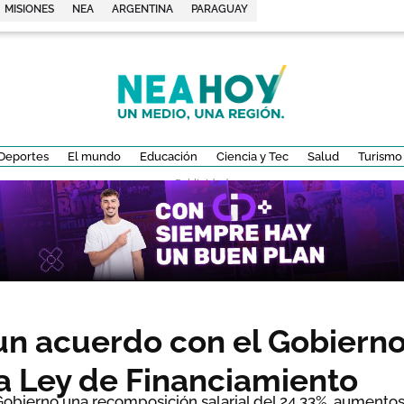
MISIONES
NEA
ARGENTINA
PARAGUAY
Deportes
El mundo
Educación
Ciencia y Tec
Salud
Turismo
- Publicidad -
un acuerdo con el Gobierno
la Ley de Financiamiento
Gobierno una recomposición salarial del 24,33%, aumento