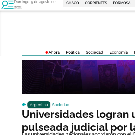
Domingo, 9 de agosto de
CHACO
CORRIENTES
FORMOSA
2026
Ahora
Política
Sociedad
Economía
Argentina
,
Sociedad
Universidades logran 
pulseada judicial por 
Las universidades nacionales acordaron con el 