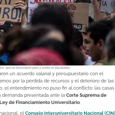
rios, que ya anunciaron paro y cortes en facultades.
ron un acuerdo salarial y presupuestario con el
amos por la pérdida de recursos y el deterioro de las
 el entendimiento no puso fin al conflicto: las casas
 la demanda presentada ante la
Corte Suprema de
Ley de Financiamiento Universitario
.
nacional, el
Consejo Interuniversitario Nacional (CIN