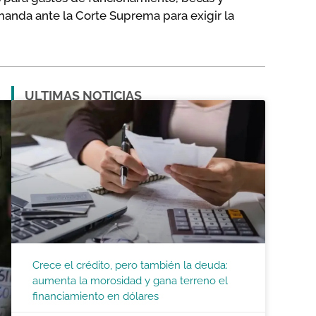
manda ante la Corte Suprema para exigir la
ULTIMAS NOTICIAS
Crece el crédito, pero también la deuda:
aumenta la morosidad y gana terreno el
financiamiento en dólares