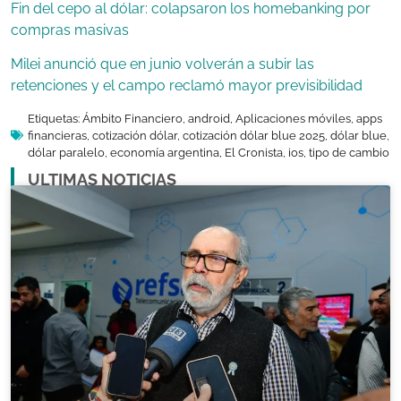
Fin del cepo al dólar: colapsaron los homebanking por
compras masivas
Milei anunció que en junio volverán a subir las
retenciones y el campo reclamó mayor previsibilidad
Etiquetas:
Ámbito Financiero
,
android
,
Aplicaciones móviles
,
apps
financieras
,
cotización dólar
,
cotización dólar blue 2025
,
dólar blue
,
dólar paralelo
,
economía argentina
,
El Cronista
,
ios
,
tipo de cambio
ULTIMAS NOTICIAS