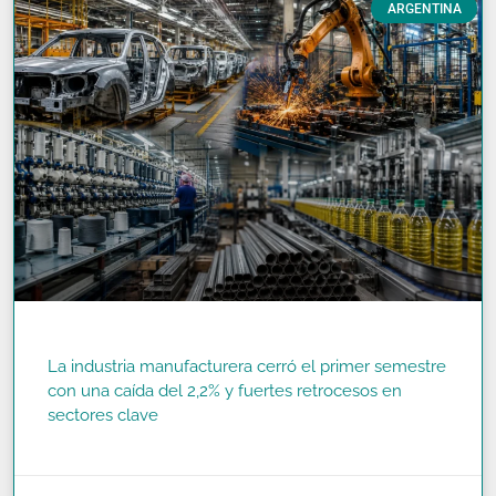
ARGENTINA
La industria manufacturera cerró el primer semestre
con una caída del 2,2% y fuertes retrocesos en
sectores clave
READ MORE »