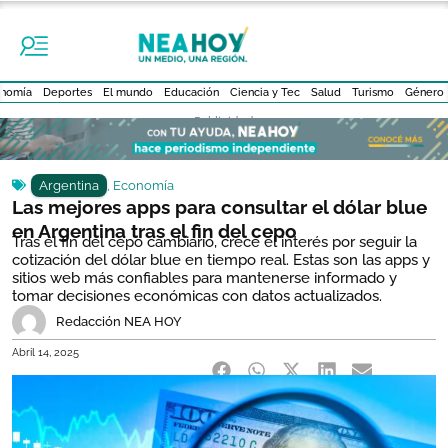
nomía
Deportes
El mundo
Educación
Ciencia y Tec
Salud
Turismo
Género
- Publicidad -
Argentina
,
Economía
Las mejores apps para consultar el dólar blue
en Argentina tras el fin del cepo
Tras el fin del cepo cambiario, crece el interés por seguir la
cotización del dólar blue en tiempo real. Estas son las apps y
sitios web más confiables para mantenerse informado y
tomar decisiones económicas con datos actualizados.
Redacción NEA HOY
Abril 14, 2025