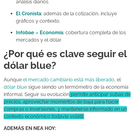
análisis diarios.
El Cronista
: además de la cotización, incluye
gráficos y contexto.
Infobae – Economía
: cobertura completa de los
mercados y el dólar.
¿Por qué es clave seguir el
dólar blue?
Aunque
el mercado cambiario está más liberado
, el
dólar blue
sigue siendo un termómetro de la economía
inf
ormal.
Seguir su evolución
permite anticipar subas de
precios, aprovechar momentos de baja para hacer
compras o inversiones, y mantenerse informado en un
contexto económico todavía volátil.
ADEMÁS EN NEA HOY: