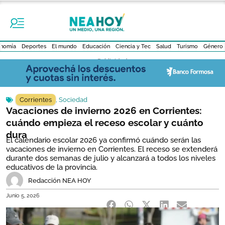
nomía
Deportes
El mundo
Educación
Ciencia y Tec
Salud
Turismo
Género
- Publicidad -
Corrientes
,
Sociedad
Vacaciones de invierno 2026 en Corrientes:
cuándo empieza el receso escolar y cuánto
dura
El calendario escolar 2026 ya confirmó cuándo serán las
vacaciones de invierno en Corrientes. El receso se extenderá
durante dos semanas de julio y alcanzará a todos los niveles
educativos de la provincia.
Redacción NEA HOY
Junio 5, 2026