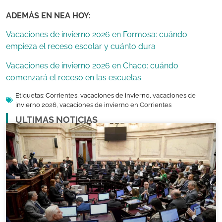
ADEMÁS EN NEA HOY:
Vacaciones de invierno 2026 en Formosa: cuándo
empieza el receso escolar y cuánto dura
Vacaciones de invierno 2026 en Chaco: cuándo
comenzará el receso en las escuelas
Etiquetas:
Corrientes
,
vacaciones de invierno
,
vacaciones de
invierno 2026
,
vacaciones de invierno en Corrientes
ULTIMAS NOTICIAS