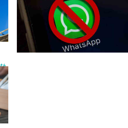
octubre
stá