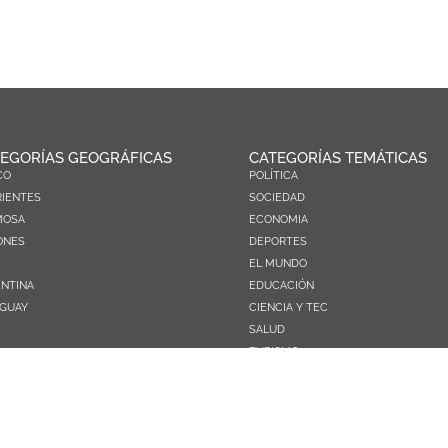
EGORÍAS GEOGRÁFICAS
CATEGORÍAS TEMÁTICAS
CO
POLÍTICA
IENTES
SOCIEDAD
MOSA
ECONOMIA
ONES
DEPORTES
EL MUNDO
NTINA
EDUCACIÓN
GUAY
CIENCIA Y TEC
SALUD
TURISMO
PRÓXIMOS PAGOS