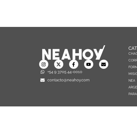
CAT
CHA
CORR
FOR
+54 9 3705 44-0010
MISI
contacto@neahoy.com
NEA
ARGE
PARA
TODOS LOS DERECHOS RESERVADOS © 2026 NEAHOY.COM