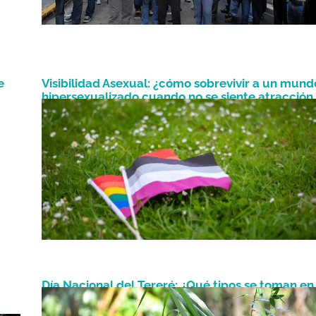
e
Visibilidad Asexual: ¿cómo sobrevivir a un mund
hipersexualizado cuando no se siente atracción
Abril 6, 2023
sexual?
Día Nacional del Tereré: ¿Qué tipos se toman en
Febrero 25, 2023
Paraguay?