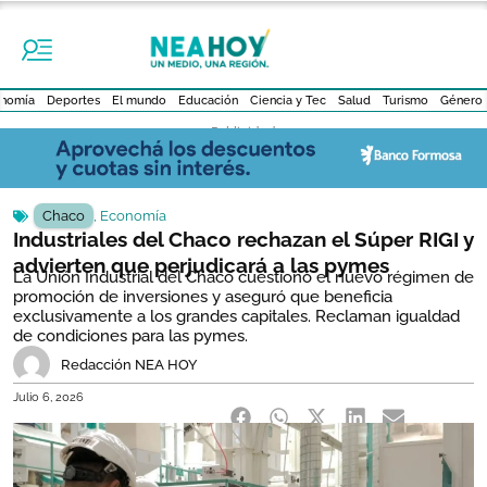
nomía
Deportes
El mundo
Educación
Ciencia y Tec
Salud
Turismo
Género
- Publicidad -
Chaco
,
Economía
Industriales del Chaco rechazan el Súper RIGI y
advierten que perjudicará a las pymes
La Unión Industrial del Chaco cuestionó el nuevo régimen de
promoción de inversiones y aseguró que beneficia
exclusivamente a los grandes capitales. Reclaman igualdad
de condiciones para las pymes.
Redacción NEA HOY
Julio 6, 2026