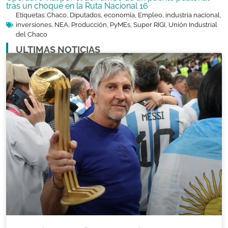
tras un choque en la Ruta Nacional 16
Etiquetas:
Chaco
,
Diputados
,
economía
,
Empleo
,
industria nacional
,
inversiones
,
NEA
,
Producción
,
PyMEs
,
Super RIGI
,
Unión Industrial
del Chaco
ULTIMAS NOTICIAS