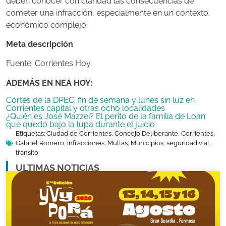
deben conocer con claridad las consecuencias de
cometer una infracción, especialmente en un contexto
económico complejo.
Meta descripción
Fuente: Corrientes Hoy
ADEMÁS EN NEA HOY:
Cortes de la DPEC: fin de semana y lunes sin luz en
Corrientes capital y otras ocho localidades
¿Quién es José Mazzei? El perito de la familia de Loan
que quedó bajo la lupa durante el juicio
Etiquetas:
Ciudad de Corrientes
,
Concejo Deliberante
,
Corrientes
,
Gabriel Romero
,
infracciones
,
Multas
,
Municipios
,
seguridad vial
,
tránsito
ULTIMAS NOTICIAS