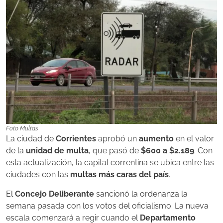
Foto Multas
La ciudad de
Corrientes
aprobó un
aumento
en el valor
de la
unidad de multa
, que pasó de
$600 a $2.189
. Con
esta actualización, la capital correntina se ubica entre las
ciudades con las
multas más caras del país
.
El
Concejo Deliberante
sancionó la ordenanza la
semana pasada con los votos del oficialismo. La nueva
escala comenzará a regir cuando el
Departamento