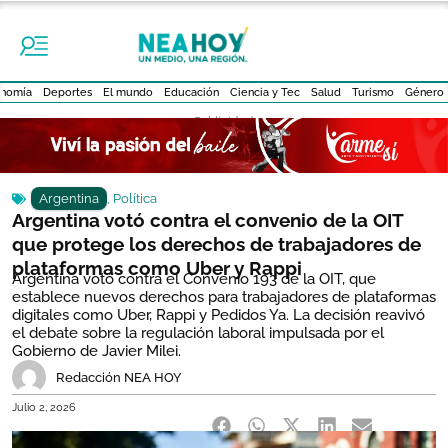
nomía
Deportes
El mundo
Educación
Ciencia y Tec
Salud
Turismo
Género
- Publicidad -
Argentina
,
Política
Argentina votó contra el convenio de la OIT
que protege los derechos de trabajadores de
plataformas como Uber y Rappi
Argentina votó contra el Convenio 193 de la OIT, que
establece nuevos derechos para trabajadores de plataformas
digitales como Uber, Rappi y Pedidos Ya. La decisión reavivó
el debate sobre la regulación laboral impulsada por el
Gobierno de Javier Milei.
Redacción NEA HOY
Julio 2, 2026