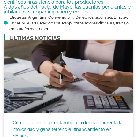
científicos ni asistencia para los productores
A dos años del Pacto de Mayo: las cuentas pendientes en
jubilaciones, coparticipación y empleo
Etiquetas:
Argentina
,
Convenio 193
,
Derechos laborales
,
Empleo
,
Javier Milei
,
OIT
,
Pedidos Ya
,
Rappi
,
trabajadores digitales
,
trabajo
en plataformas
,
Uber
ULTIMAS NOTICIAS
Crece el crédito, pero también la deuda: aumenta la
morosidad y gana terreno el financiamiento en
dólares