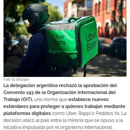
Foto: El Destape
La delegación argentina rechazó la aprobación del
Convenio 193 de la Organización Internacional del
Trabajo (OIT),
una norma que
establece nuevos
estándares para proteger a quienes trabajan mediante
plataformas digitales
como Uber, Rappi o Pedidos Ya. La
decisión ubicó al país entre la minoría que se opuso a la
iniciativa impulsada por el organismo internacional.