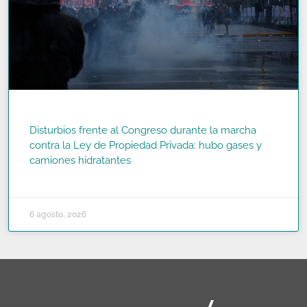
Disturbios frente al Congreso durante la marcha
contra la Ley de Propiedad Privada: hubo gases y
camiones hidratantes
READ MORE »
6 agosto, 2026