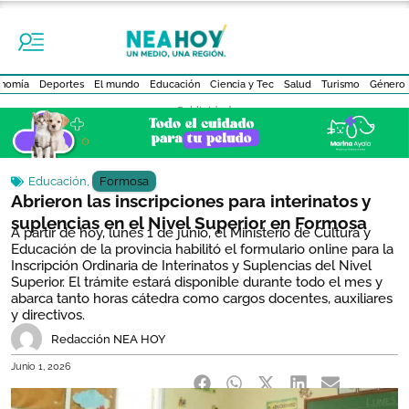
nomía
Deportes
El mundo
Educación
Ciencia y Tec
Salud
Turismo
Género
- Publicidad -
Educación
,
Formosa
Abrieron las inscripciones para interinatos y
suplencias en el Nivel Superior en Formosa
A partir de hoy, lunes 1 de junio, el Ministerio de Cultura y
Educación de la provincia habilitó el formulario online para la
Inscripción Ordinaria de Interinatos y Suplencias del Nivel
Superior. El trámite estará disponible durante todo el mes y
abarca tanto horas cátedra como cargos docentes, auxiliares
y directivos.
Redacción NEA HOY
Junio 1, 2026