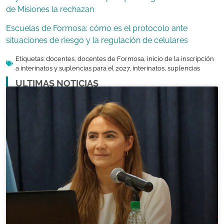
de Misiones la rechazan
Escuelas de Formosa: cómo es el protocolo ante
situaciones de riesgo y la regulación de celulares
Etiquetas:
docentes
,
docentes de Formosa
,
inicio de la inscripción
a interinatos y suplencias para el 2027
,
interinatos
,
suplencias
ULTIMAS NOTICIAS