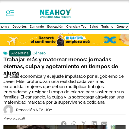
nomía
Deportes
El mundo
Educación
Ciencia y Tec
Salud
Turismo
Género
- Publicidad -
Argentina
,
Género
Trabajar más y maternar menos: jornadas
eternas, culpa y agotamiento en tiempos de
ajuste
La crisis económica y el ajuste impulsado por el gobierno de
Javier Milei profundizan una realidad cada vez más
extendida: mujeres que deben multiplicar trabajos,
endeudarse y resignar tiempo de crianza para sostener a sus
familias. El cansancio, la culpa y la sobrecarga atraviesan una
maternidad marcada por la supervivencia cotidiana.
Redacción NEA HOY
Mayo 29, 2026