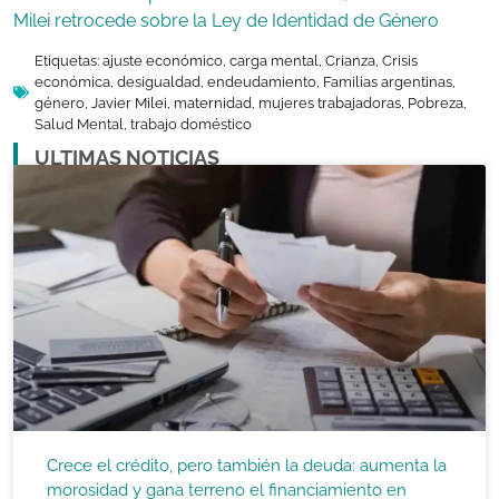
Milei retrocede sobre la Ley de Identidad de Género
Etiquetas:
ajuste económico
,
carga mental
,
Crianza
,
Crisis
económica
,
desigualdad
,
endeudamiento
,
Familias argentinas
,
género
,
Javier Milei
,
maternidad
,
mujeres trabajadoras
,
Pobreza
,
Salud Mental
,
trabajo doméstico
ULTIMAS NOTICIAS
Crece el crédito, pero también la deuda: aumenta la
morosidad y gana terreno el financiamiento en