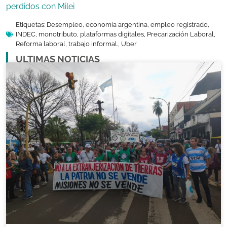
perdidos con Milei
Etiquetas:
Desempleo
,
economía argentina
,
empleo registrado
,
INDEC
,
monotributo
,
plataformas digitales
,
Precarización Laboral
,
Reforma laboral
,
trabajo informal.
,
Uber
ULTIMAS NOTICIAS