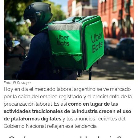
Foto: El Destape
Hoy en día el mercado laboral argentino se ve marcado
por la caída del empleo registrado y el crecimiento de la
precarización laboral. Es así
como en lugar de las
actividades tradicionales de la industria crecen el uso
de plataformas digitales
y los anuncios recientes del
Gobierno Nacional reflejan esa tendencia.