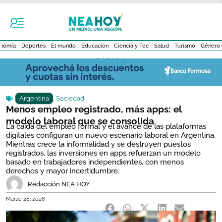
nomía
Deportes
El mundo
Educación
Ciencia y Tec
Salud
Turismo
Género
- Publicidad -
Argentina
,
Sociedad
Menos empleo registrado, más apps: el
modelo laboral que se consolida
La caída del empleo formal y el avance de las plataformas
digitales configuran un nuevo escenario laboral en Argentina.
Mientras crece la informalidad y se destruyen puestos
registrados, las inversiones en apps refuerzan un modelo
basado en trabajadores independientes, con menos
derechos y mayor incertidumbre.
Redacción NEA HOY
Marzo 28, 2026