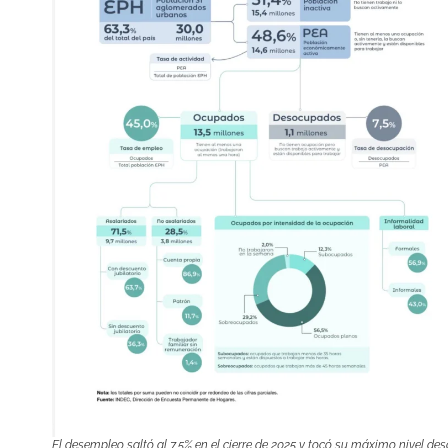
El desempleo saltó al 7,5% en el cierre de 2025 y tocó su máximo nivel des