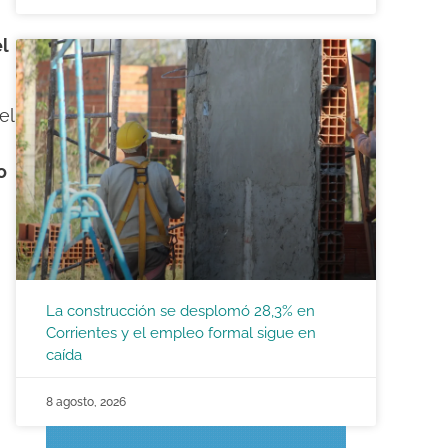
el
el
o
La construcción se desplomó 28,3% en
Corrientes y el empleo formal sigue en
caída
8 agosto, 2026