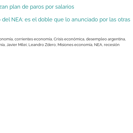
n plan de paros por salarios
 del NEA: es el doble que lo anunciado por las otras
onomía
,
corrientes economía
,
Crisis económica
,
desempleo argentina
,
mía
,
Javier Milei
,
Leandro Zdero
,
Misiones economía
,
NEA
,
recesión