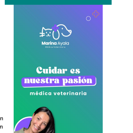
ón
en