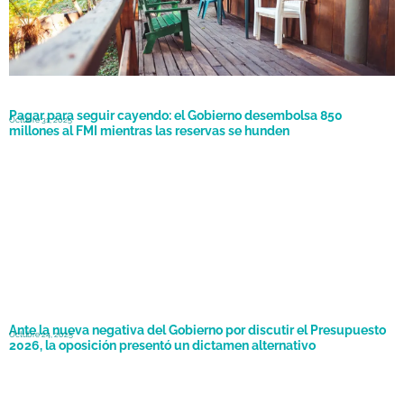
Pagar para seguir cayendo: el Gobierno desembolsa 850
Octubre 31, 2025
millones al FMI mientras las reservas se hunden
Ante la nueva negativa del Gobierno por discutir el Presupuesto
Octubre 24, 2025
2026, la oposición presentó un dictamen alternativo