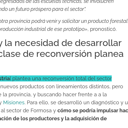
 egresados de las escuelas técnicas, se involucren
do un futuro próspero para el sector”.
tra provincia podrá venir y solicitar un producto forestal
producción industrial de ese prototipo»
, pronosticó.
 la necesidad de desarrollar
clase de reconversión planea
tria
l plantea una reconversión total del sector
 nuevos productos con lineamientos distintos, pero
la provincia, y buscando hacer frente a a la
 y
Misiones
. Para ello, se desarrolló un diagnóstico y 
 al sector de Formosa y
cómo se podría impulsar hac
ción de los productores y la adquisición de