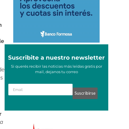
n
de
Suscribite a nuestro newsletter
Si querés recibir las noticias más leídas gratis por
de
mail, dejanos tu correo
es
Suscribirse
r
la