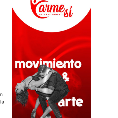
un
ia