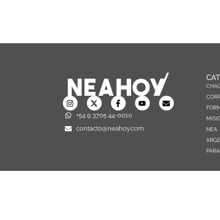
CAT
CHA
CORR
FOR
+54 9 3705 44-0010
MISI
contacto@neahoy.com
NEA
ARGE
PARA
TODOS LOS DERECHOS RESERVADOS © 2026 NEAHOY.COM