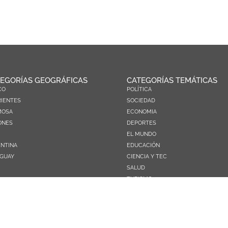
EGORÍAS GEOGRÁFICAS
CATEGORÍAS TEMÁTICAS
CO
POLÍTICA
IENTES
SOCIEDAD
MOSA
ECONOMIA
ONES
DEPORTES
EL MUNDO
NTINA
EDUCACIÓN
GUAY
CIENCIA Y TEC
SALUD
TURISMO
PRÓXIMOS PAGOS