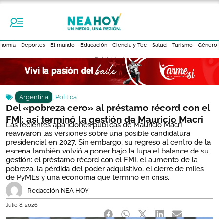
nomía
Deportes
El mundo
Educación
Ciencia y Tec
Salud
Turismo
Género
- Publicidad -
Argentina
,
Política
Del «pobreza cero» al préstamo récord con el
FMI: así terminó la gestión de Mauricio Macri
Las recientes apariciones públicas de Mauricio Macri
reavivaron las versiones sobre una posible candidatura
presidencial en 2027. Sin embargo, su regreso al centro de la
escena también volvió a poner bajo la lupa el balance de su
gestión: el préstamo récord con el FMI, el aumento de la
pobreza, la pérdida del poder adquisitivo, el cierre de miles
de PyMEs y una economía que terminó en crisis.
Redacción NEA HOY
Julio 8, 2026