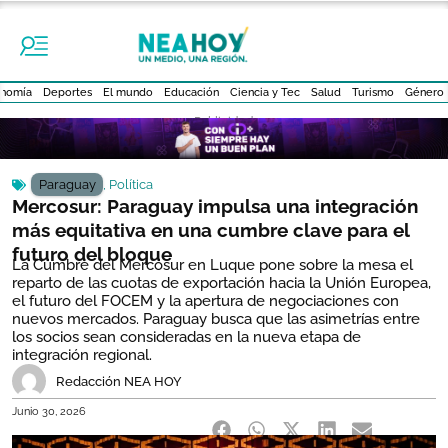
nomía
Deportes
El mundo
Educación
Ciencia y Tec
Salud
Turismo
Género
- Publicidad -
Paraguay
,
Política
Mercosur: Paraguay impulsa una integración
más equitativa en una cumbre clave para el
futuro del bloque
La Cumbre del Mercosur en Luque pone sobre la mesa el
reparto de las cuotas de exportación hacia la Unión Europea,
el futuro del FOCEM y la apertura de negociaciones con
nuevos mercados. Paraguay busca que las asimetrías entre
los socios sean consideradas en la nueva etapa de
integración regional.
Redacción NEA HOY
Junio 30, 2026