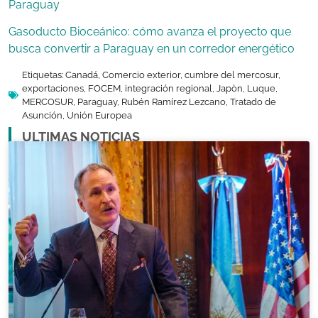
Paraguay
Gasoducto Bioceánico: cómo avanza el proyecto que
busca convertir a Paraguay en un corredor energético
Etiquetas:
Canadá
,
Comercio exterior
,
cumbre del mercosur
,
exportaciones
,
FOCEM
,
integración regional
,
Japòn
,
Luque
,
MERCOSUR
,
Paraguay
,
Rubén Ramírez Lezcano
,
Tratado de
Asunción
,
Unión Europea
ULTIMAS NOTICIAS