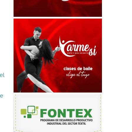
el
se