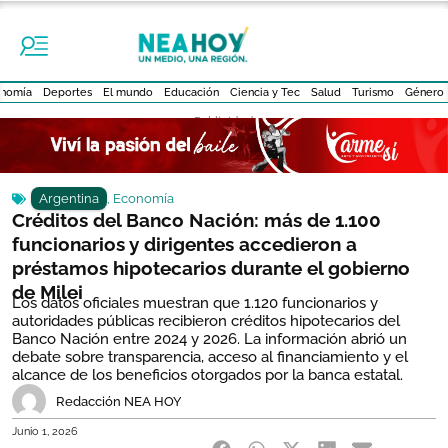
nomía
Deportes
El mundo
Educación
Ciencia y Tec
Salud
Turismo
Género
- Publicidad -
Argentina
,
Economía
Créditos del Banco Nación: más de 1.100
funcionarios y dirigentes accedieron a
préstamos hipotecarios durante el gobierno
de Milei
Los datos oficiales muestran que 1.120 funcionarios y
autoridades públicas recibieron créditos hipotecarios del
Banco Nación entre 2024 y 2026. La información abrió un
debate sobre transparencia, acceso al financiamiento y el
alcance de los beneficios otorgados por la banca estatal.
Redacción NEA HOY
Junio 1, 2026