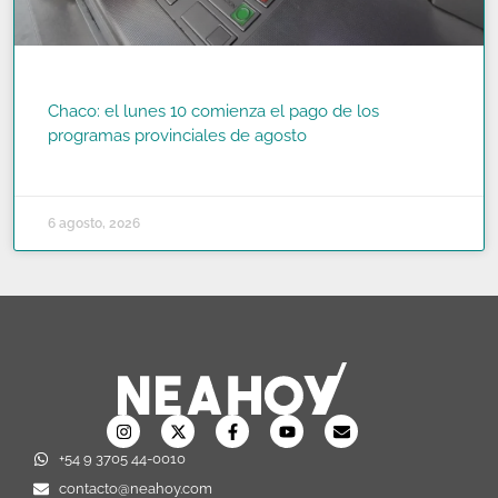
Chaco: el lunes 10 comienza el pago de los
programas provinciales de agosto
READ MORE »
6 agosto, 2026
+54 9 3705 44-0010
contacto@neahoy.com