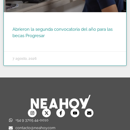
Abrieron la segunda convocatoria del año para las
becas Progresar
READ MORE »
7 agosto, 2026
+54 9 3705 44-0010
contacto@neahoy.com