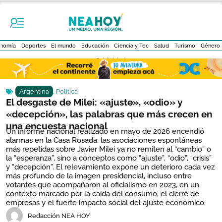
nomía
Deportes
El mundo
Educación
Ciencia y Tec
Salud
Turismo
Género
- Publicidad -
Argentina
,
Política
El desgaste de Milei: «ajuste», «odio» y
«decepción», las palabras que más crecen en
una encuesta nacional
Un informe nacional realizado en mayo de 2026 encendió
alarmas en la Casa Rosada: las asociaciones espontáneas
más repetidas sobre Javier Milei ya no remiten al “cambio” o
la “esperanza”, sino a conceptos como “ajuste”, “odio”, “crisis”
y “decepción”. El relevamiento expone un deterioro cada vez
más profundo de la imagen presidencial, incluso entre
votantes que acompañaron al oficialismo en 2023, en un
contexto marcado por la caída del consumo, el cierre de
empresas y el fuerte impacto social del ajuste económico.
Redacción NEA HOY