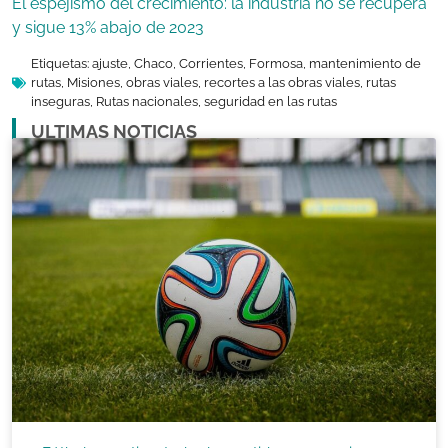
El espejismo del crecimiento: la industria no se recupera
y sigue 13% abajo de 2023
Etiquetas:
ajuste
,
Chaco
,
Corrientes
,
Formosa
,
mantenimiento de
rutas
,
Misiones
,
obras viales
,
recortes a las obras viales
,
rutas
inseguras
,
Rutas nacionales
,
seguridad en las rutas
ULTIMAS NOTICIAS