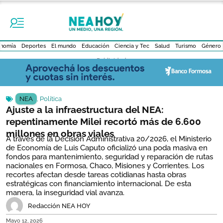
nomía
Deportes
El mundo
Educación
Ciencia y Tec
Salud
Turismo
Género
- Publicidad -
NEA
,
Política
Ajuste a la infraestructura del NEA:
repentinamente Milei recortó más de 6.600
millones en obras viales
A través de la Decisión Administrativa 20/2026, el Ministerio
de Economía de Luis Caputo oficializó una poda masiva en
fondos para mantenimiento, seguridad y reparación de rutas
nacionales en Formosa, Chaco, Misiones y Corrientes. Los
recortes afectan desde tareas cotidianas hasta obras
estratégicas con financiamiento internacional. De esta
manera, la inseguridad vial avanza.
Redacción NEA HOY
Mayo 12, 2026