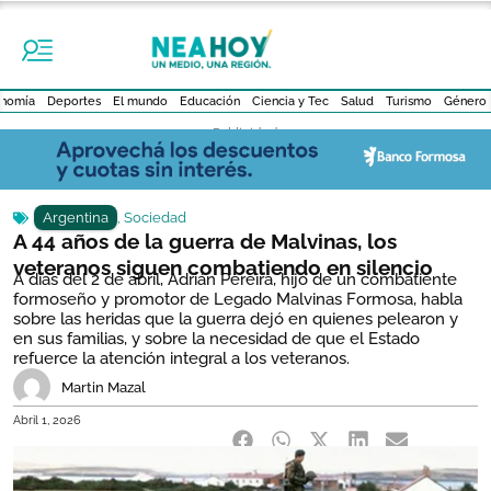
nomía
Deportes
El mundo
Educación
Ciencia y Tec
Salud
Turismo
Género
- Publicidad -
Argentina
,
Sociedad
A 44 años de la guerra de Malvinas, los
veteranos siguen combatiendo en silencio
A días del 2 de abril, Adrián Pereira, hijo de un combatiente
formoseño y promotor de Legado Malvinas Formosa, habla
sobre las heridas que la guerra dejó en quienes pelearon y
en sus familias, y sobre la necesidad de que el Estado
refuerce la atención integral a los veteranos.
Martin Mazal
Abril 1, 2026