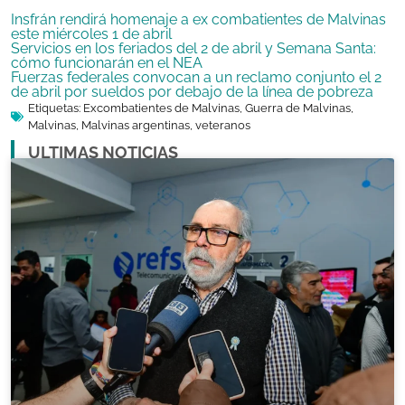
Insfrán rendirá homenaje a ex combatientes de Malvinas
este miércoles 1 de abril
Servicios en los feriados del 2 de abril y Semana Santa:
cómo funcionarán en el NEA
Fuerzas federales convocan a un reclamo conjunto el 2
de abril por sueldos por debajo de la línea de pobreza
Etiquetas:
Excombatientes de Malvinas
,
Guerra de Malvinas
,
Malvinas
,
Malvinas argentinas
,
veteranos
ULTIMAS NOTICIAS