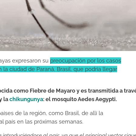
uayas expresaron su
preocupación por los casos
la ciudad de Paraná, Brasil, que podría llegar
cida como Fiebre de Mayaro y es transmitida a trav
y la
chikungunya
: el mosquito Aedes Aegypti.
ses de la región, como Brasil, de allí la
al país en las próximas semanas.
 introduciéndose al país, ya que el principal vector sigu