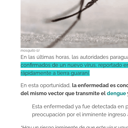
mosquito (1)
En las últimas horas, las autoridades parag
confirmados de un nuevo virus, reportado en 
rápidamente a tierra guaraní.
En esta oportunidad,
la enfermedad es cono
del mismo vector que transmite el
dengue
Esta enfermedad ya fue detectada en paí
preocupación por el inminente ingreso 
“Hay un riesgo inminente de que este virus vaya