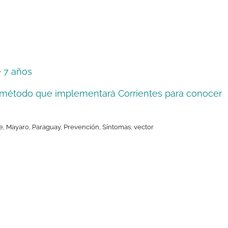
e 7 años
ioso método que implementará Corrientes para conocer
e
,
Mayaro
,
Paraguay
,
Prevención
,
Síntomas
,
vector