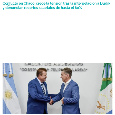
Conflicto en Chaco: crece la tensión tras la interpelación a Dudik
Abril 3, 2026
y denuncian recortes salariales de hasta el 80%
Interpelación a Dudik: sesión caída, tensión política y reclamos
Abril 1, 2026
por el recorte salarial en Chaco