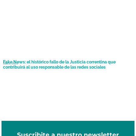
Fake News: el histórico fallo de la Justicia correntina que
Julio 2, 2021
contribuirá al uso responsable de las redes sociales
Suscribite a nuestro newsletter