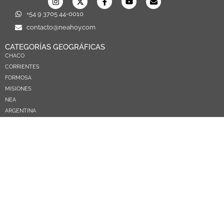
+54 9 3705 44-0010
contacto@neahoy.com
CATEGORÍAS GEOGRÁFICAS
CHACO
CORRIENTES
FORMOSA
MISIONES
NEA
ARGENTINA
PARAGUAY
CATEGORÍAS TEMÁTICAS
POLÍTICA
SOCIEDAD
ECONOMIA
DEPORTES
EL MUNDO
EDUCACIÓN
CIENCIA Y TEC