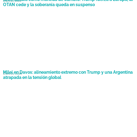
Enero 21, 2026
OTAN cede y la soberanía queda en suspenso
Milei en Davos: alineamiento extremo con Trump y una Argentina
Enero 20, 2026
atrapada en la tensión global