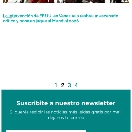
La intervención de EE.UU. en Venezuela reabre un escenario
Enero 5, 2026
crítico y pone en jaque al Mundial 2026
1
2
3
4
Suscribite a nuestro newsletter
Si querés recibir las noticias más leídas gratis por mail,
dejanos tu correo