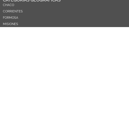
CATEGORÍAS GEOGRÁFICAS
CHACO
CORRIENTES
FORMOSA
MISIONES
NEA
ARGENTINA
PARAGUAY
CATEGORÍAS TEMÁTICAS
POLÍTICA
SOCIEDAD
ECONOMIA
DEPORTES
EL MUNDO
EDUCACIÓN
CIENCIA Y TEC
SALUD
TURISMO
PRÓXIMOS PAGOS
NOSOTROS