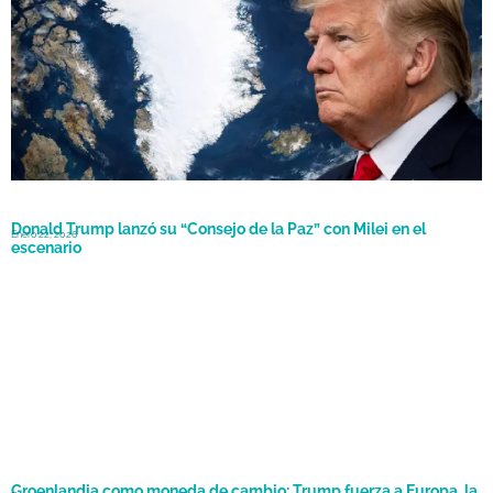
Donald Trump lanzó su “Consejo de la Paz” con Milei en el
Enero 22, 2026
escenario
Groenlandia como moneda de cambio: Trump fuerza a Europa, la