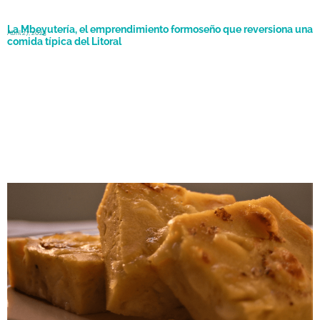
La Mbeyutería, el emprendimiento formoseño que reversiona una
Abril 27, 2023
comida típica del Litoral
Octubre 24, 2020
20 platos típicos de Misiones que tenés que conocer hoy