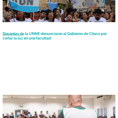
Docentes de la UNNE denunciaron al Gobierno de Chaco por
Noviembre 8, 2024
cortar la luz en una facultad
Desde la Universidad del Nordeste llamaron a «mantener la
Octubre 23, 2024
unidad de docentes, no docentes y estudiantes”