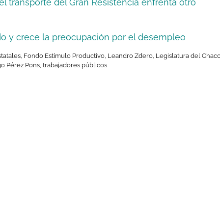
l transporte del Gran Resistencia enfrenta otro
do y crece la preocupación por el desempleo
tatales
,
Fondo Estímulo Productivo
,
Leandro Zdero
,
Legislatura del Chac
go Pérez Pons
,
trabajadores públicos