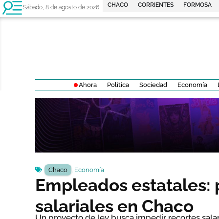
CHACO
CORRIENTES
FORMOSA
Sábado, 8 de agosto de 2026
Ahora
Política
Sociedad
Economía
Chaco
,
Economía
Empleados estatales: 
salariales en Chaco
Un proyecto de ley busca impedir recortes salari