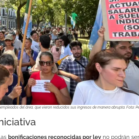
 empleados del área, que vieron reducidos sus ingresos de manera abrupta. Foto: Per
iciativa
las
bonificaciones reconocidas por ley
no podrán se