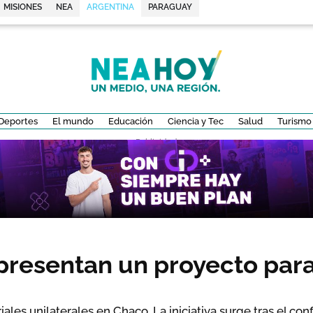
MISIONES
NEA
ARGENTINA
PARAGUAY
Deportes
El mundo
Educación
Ciencia y Tec
Salud
Turismo
- Publicidad -
presentan un proyecto para
ales unilaterales en Chaco. La iniciativa surge tras el co