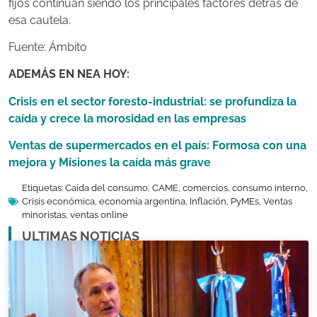
fijos continúan siendo los principales factores detrás de
esa cautela.
Fuente: Ámbito
ADEMÁS EN NEA HOY:
Crisis en el sector foresto-industrial: se profundiza la
caída y crece la morosidad en las empresas
Ventas de supermercados en el país: Formosa con una
mejora y Misiones la caída más grave
Etiquetas:
Caída del consumo
,
CAME
,
comercios
,
consumo interno
,
Crisis económica
,
economía argentina
,
Inflación
,
PyMEs
,
Ventas
minoristas
,
ventas online
ULTIMAS NOTICIAS