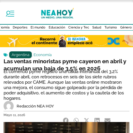
nomía
Deportes
El mundo
Educación
Ciencia y Tec
Salud
Turismo
Género
- Publicidad -
Argentina
,
Economía
Las ventas minoristas pyme cayeron en abril y
acumulan una baja de 3,5% en 2026
El comercio pyme registró una caída interanual del 3,2%
durante abril, con retrocesos en seis de los siete rubros
relevados por CAME. Aunque las ventas online mostraron
una mejora, el consumo sigue golpeado por la pérdida de
poder adquisitivo, el aumento de costos y la cautela de los
hogares.
Redacción NEA HOY
Mayo 11, 2026