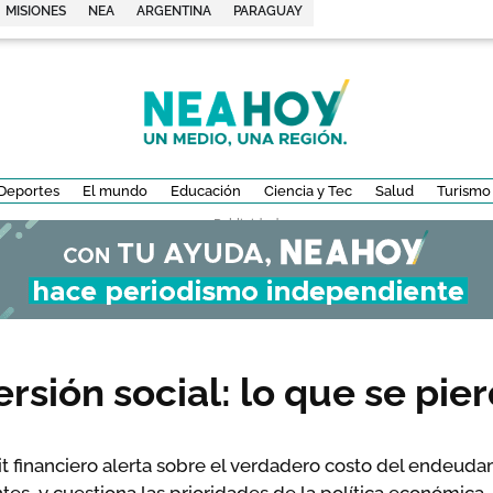
MISIONES
NEA
ARGENTINA
PARAGUAY
Deportes
El mundo
Educación
Ciencia y Tec
Salud
Turismo
- Publicidad -
rsión social: lo que se pier
it financiero alerta sobre el verdadero costo del endeudam