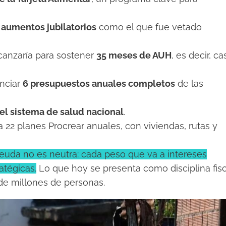
 aumentos jubilatorios
como el que fue vetado
canzaría para sostener
35 meses de AUH
, es decir, ca
anciar
6 presupuestos anuales completos
de las
el sistema de salud nacional
.
 22 planes Procrear anuales, con viviendas, rutas y
deuda no es neutra: cada peso que va a intereses
atégicas.
Lo que hoy se presenta como disciplina fisc
 de millones de personas.