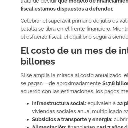
trata de decidir
qué modelo de financiamien
fiscal estamos dispuestos a defender.
Celebrar el superávit primario de julio es v
batalla se libra en el frente financiero. Mi
el esfuerzo fiscal, el equilibrio seguirá sie
El costo de un mes de in
billones
Si se amplía la mirada al costo anualizado, e
se pagan —de aproximadamente
$17,8 bill
acuerdo con las estimaciones, los pagos men
Infraestructura social:
equivalen a
22 p
viviendas sociales anual multiplicado 2
Subsidios a transporte y energía:
cubri
Alimentación:
financiarían
casi 7 años d