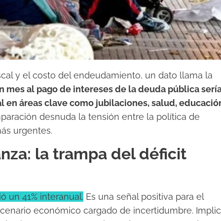
iscal y el costo del endeudamiento, un dato llama la
n mes al pago de intereses de la deuda pública serí
ial en áreas clave como jubilaciones, salud, educació
paración desnuda la tensión entre la política de
más urgentes.
nza: la trampa del déficit
ió un 41% interanual.
Es una señal positiva para el
scenario económico cargado de incertidumbre. Impli