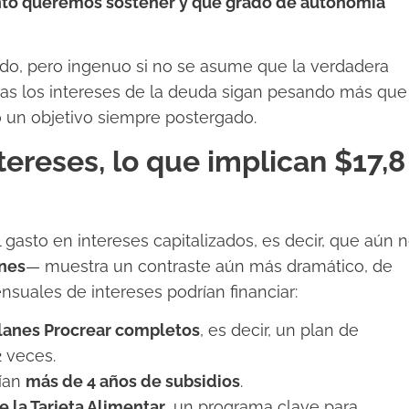
to queremos sostener y qué grado de autonomía
álido, pero ingenuo si no se asume que la verdadera
entras los intereses de la deuda sigan pesando más que
ndo un objetivo siempre postergado.
tereses, lo que implican $17,8
l gasto en intereses capitalizados, es decir, que aún 
ones
— muestra un contraste aún más dramático, de
suales de intereses podrían financiar:
lanes Procrear completos
, es decir, un plan de
2 veces.
rían
más de 4 años de subsidios
.
e la Tarjeta Alimentar
, un programa clave para