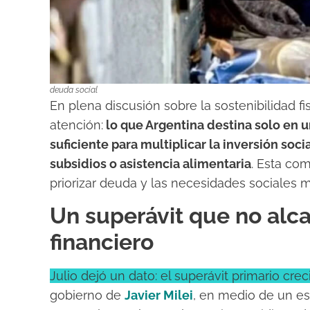
deuda social
En plena discusión sobre la sostenibilidad f
atención:
lo que Argentina destina solo en u
suficiente para multiplicar la inversión soc
subsidios o asistencia alimentaria
. Esta com
priorizar deuda y las necesidades sociales 
Un superávit que no alca
financiero
Julio dejó un dato: el superávit primario crec
gobierno de
Javier Milei
, en medio de un e