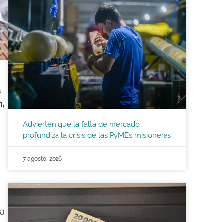
a
n,
Advierten que la falta de mercado
profundiza la crisis de las PyMEs misioneras
7 agosto, 2026
ca