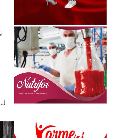
si
al