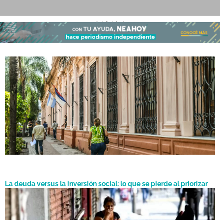
- Publicidad -
Presupuesto 2027 en Misiones: el Gobierno provincial envió el
Agosto 1, 2026
proyecto a la Legislatura
La deuda versus la inversión social: lo que se pierde al priorizar
intereses
Por
Agosto 22, 2025
Rubén Serruya