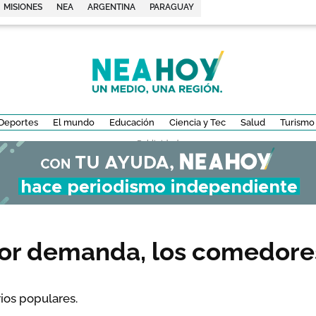
MISIONES
NEA
ARGENTINA
PARAGUAY
Deportes
El mundo
Educación
Ciencia y Tec
Salud
Turismo
- Publicidad -
yor demanda, los comedores
ios populares.