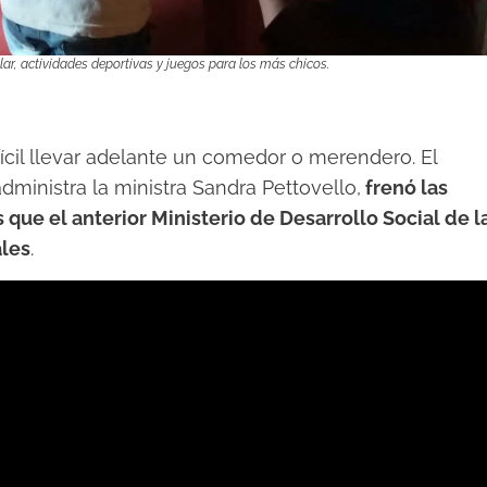
r, actividades deportivas y juegos para los más chicos.
fícil llevar adelante un comedor o merendero. El
dministra la ministra Sandra Pettovello,
frenó las
que el anterior Ministerio de Desarrollo Social de l
ales
.