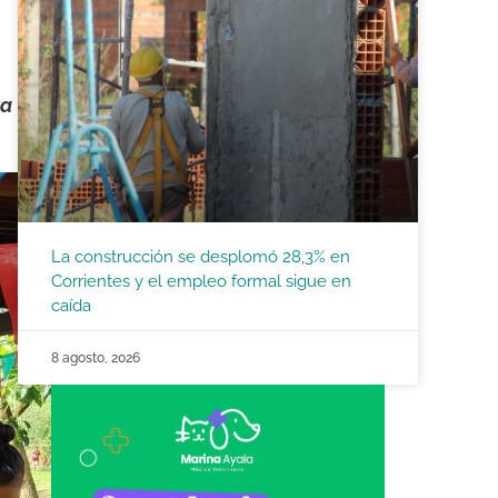
ra
La construcción se desplomó 28,3% en
Corrientes y el empleo formal sigue en
caída
8 agosto, 2026