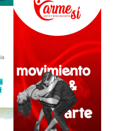
ia
ás
r