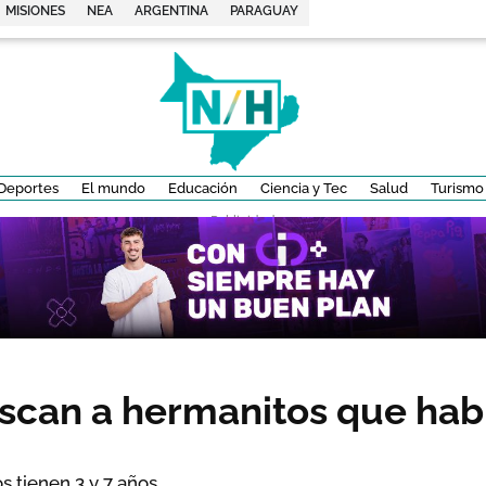
MISIONES
NEA
ARGENTINA
PARAGUAY
Deportes
El mundo
Educación
Ciencia y Tec
Salud
Turismo
- Publicidad -
scan a hermanitos que habr
 tienen 3 y 7 años.