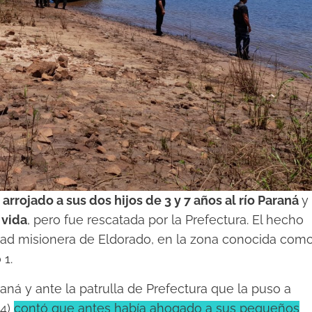
rrojado a sus dos hijos de 3 y 7 años al río Paraná
y
 vida
, pero fue rescatada por la Prefectura. El hecho
idad misionera de Eldorado, en la zona conocida com
 1.
ná y ante la patrulla de Prefectura que la puso a
34)
contó que antes había ahogado a sus pequeños