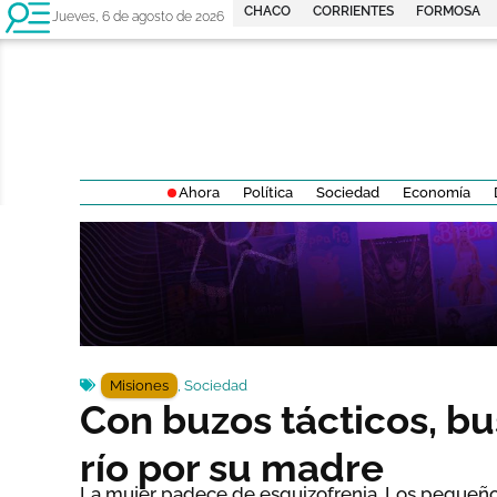
CHACO
CORRIENTES
FORMOSA
Jueves, 6 de agosto de 2026
Ahora
Política
Sociedad
Economía
Misiones
,
Sociedad
Con buzos tácticos, bu
río por su madre
La mujer padece de esquizofrenia. Los pequeños