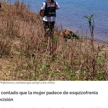
refectura y contara que arrojó a los niños.
a contado que la mujer padece de esquizofrenia
ecisión