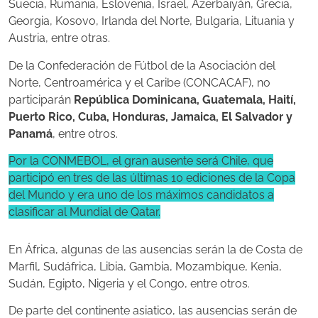
Suecia, Rumania, Eslovenia, Israel, Azerbaiyán, Grecia,
Georgia, Kosovo, Irlanda del Norte, Bulgaria, Lituania y
Austria, entre otras.
De la Confederación de Fútbol de la Asociación del
Norte, Centroamérica y el Caribe (CONCACAF), no
participarán
República Dominicana, Guatemala, Haití,
Puerto Rico, Cuba, Honduras, Jamaica, El Salvador y
Panamá
, entre otros.
Por la CONMEBOL, el gran ausente será Chile, que
participó en tres de las últimas 10 ediciones de la Copa
del Mundo y era uno de los máximos candidatos a
clasificar al Mundial de Qatar.
En África, algunas de las ausencias serán la de Costa de
Marfil, Sudáfrica, Libia, Gambia, Mozambique, Kenia,
Sudán, Egipto, Nigeria y el Congo, entre otros.
De parte del continente asiatico, las ausencias serán de