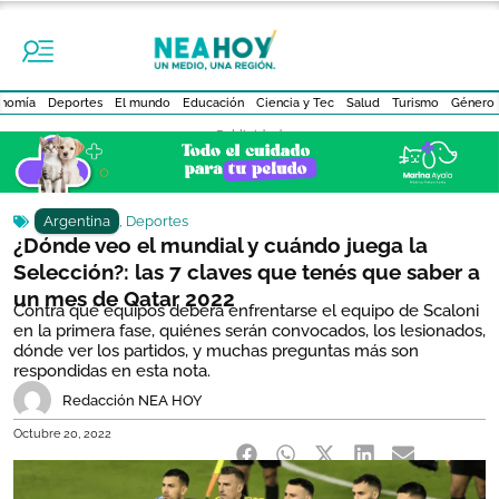
nomía
Deportes
El mundo
Educación
Ciencia y Tec
Salud
Turismo
Género
- Publicidad -
Argentina
,
Deportes
¿Dónde veo el mundial y cuándo juega la
Selección?: las 7 claves que tenés que saber a
un mes de Qatar 2022
Contra qué equipos deberá enfrentarse el equipo de Scaloni
en la primera fase, quiénes serán convocados, los lesionados,
dónde ver los partidos, y muchas preguntas más son
respondidas en esta nota.
Redacción NEA HOY
Octubre 20, 2022