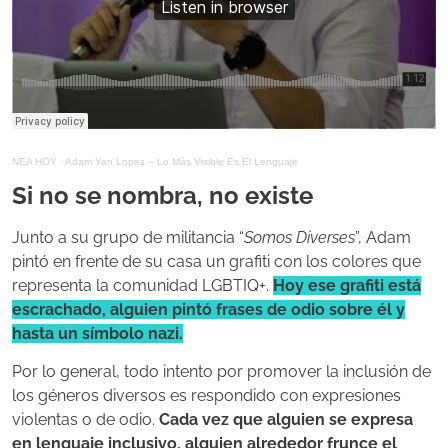
NEA HOY
·
Adam Yan Lopez – Lo Más Visible Es El Lenguaje
Si no se nombra, no existe
Junto a su grupo de militancia “
Somos Diverses
”, Adam
pintó en frente de su casa un grafiti con los colores que
representa la comunidad LGBTIQ+.
H
oy ese grafiti está
escrachado, alguien pintó frases de odio sobre él y
hasta un símbolo nazi.
Por lo general, todo intento por promover la inclusión de
los géneros diversos es respondido con expresiones
violentas o de odio.
Cada vez que alguien se expresa
en lenguaje inclusivo, alguien alrededor frunce el