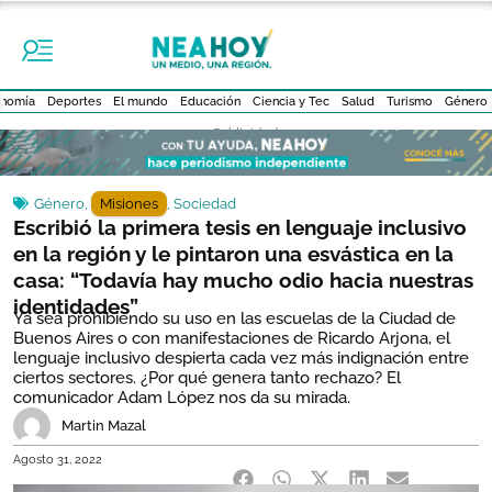
nomía
Deportes
El mundo
Educación
Ciencia y Tec
Salud
Turismo
Género
- Publicidad -
Género
,
Misiones
,
Sociedad
Escribió la primera tesis en lenguaje inclusivo
en la región y le pintaron una esvástica en la
casa: “Todavía hay mucho odio hacia nuestras
identidades”
Ya sea prohibiendo su uso en las escuelas de la Ciudad de
Buenos Aires o con manifestaciones de Ricardo Arjona, el
lenguaje inclusivo despierta cada vez más indignación entre
ciertos sectores. ¿Por qué genera tanto rechazo? El
comunicador Adam López nos da su mirada.
Martin Mazal
Agosto 31, 2022