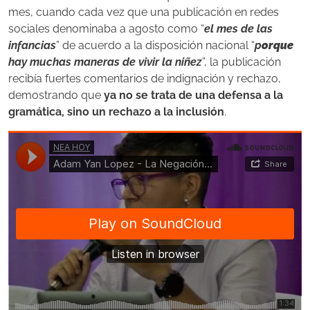
mes, cuando cada vez que una publicación en redes
sociales denominaba a agosto como “
el mes de las
infancias
” de acuerdo a la disposición nacional “
p
orque
hay muchas maneras de vivir la niñez
”, la publicación
recibía fuertes comentarios de indignación y rechazo,
demostrando que
ya no se trata de una defensa a la
gramática, sino un rechazo a la inclusión
.