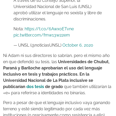
A través de su Consejo Superior, la
Universidad Nacional de San Luis (UNSL)
aprobó utilizar el lenguaje no sexista y libre de
discriminaciones.
Nota:
https://t.co/6Awx0ETvne
pic.twitter.com/fmw13w22em
— UNSL (@noticiasUNSL)
October 6, 2020
Ni Adam ni sus directores lo sabrían, pero el mismo año
en que defendió su tesis, las
Universidades de Chubut,
Paraná y Bariloche aprobarían el uso del lenguaje
inclusivo en tesis y trabajos prácticos. En la
Universidad Nacional de La Plata inclusive se
publicarían
dos
tesis
de grado
que también utilizarían la
«e» para referirse a identidades no binarias
.
Pero a pesar de que el lenguaje inclusivo vaya ganando
terreno y esté siendo legitimado por cada vez más
instituciones (o precisamente como resistencia a ello),