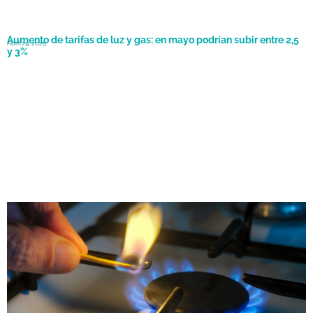
Aumento de tarifas de luz y gas: en mayo podrían subir entre 2,5
Abril 29, 2025
y 3%
Tarifas de gas: el Gobierno nacional pospuso los aumentos para
Enero 31, 2024
marzo