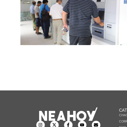
CAT
CHA
CORR