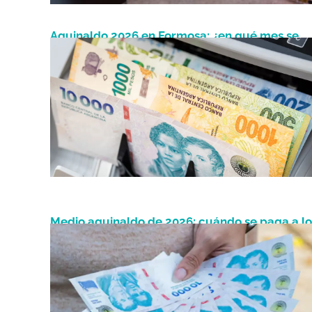
Aguinaldo 2026 en Formosa: ¿en qué mes se
Junio 1, 2026
cobra y cómo es el cálculo de cuánto se abon
Medio aguinaldo de 2026: cuándo se paga a lo
Mayo 9, 2026
trabajadores y cómo calcular el monto