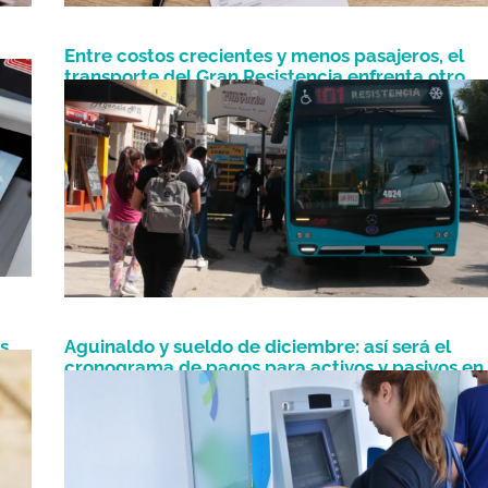
Entre costos crecientes y menos pasajeros, el
a?
transporte del Gran Resistencia enfrenta otro
Mayo 30, 2026
desafío
s
Aguinaldo y sueldo de diciembre: así será el
cronograma de pagos para activos y pasivos en
Diciembre 13, 2025
Formosa