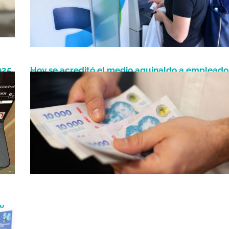
025
Hoy se acreditó el medio aguinaldo a empleado
Junio 19, 2025
públicos y pasivos en Misiones
y