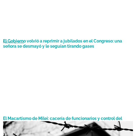
El Gobierno volvió a reprimir a jubilados en el Congreso: una
Febrero 19, 2025
señora se desmayó y le seguían tirando gases
El Macartismo de Milei: cacería de funcionarios y control del
pensamiento
Por
Noviembre 5, 2024
Cecilia Rocío Bortolozzi