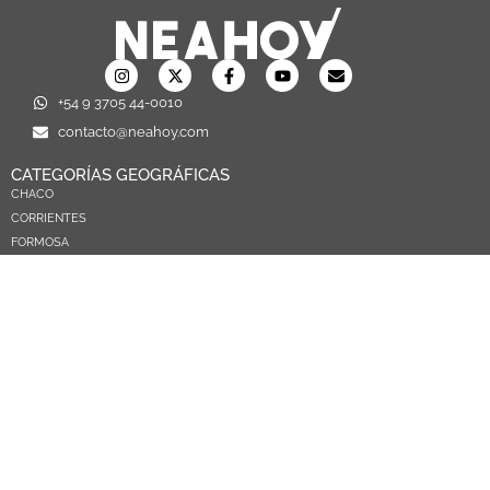
+54 9 3705 44-0010
contacto@neahoy.com
CATEGORÍAS GEOGRÁFICAS
CHACO
CORRIENTES
FORMOSA
MISIONES
NEA
ARGENTINA
PARAGUAY
CATEGORÍAS TEMÁTICAS
POLÍTICA
SOCIEDAD
ECONOMIA
DEPORTES