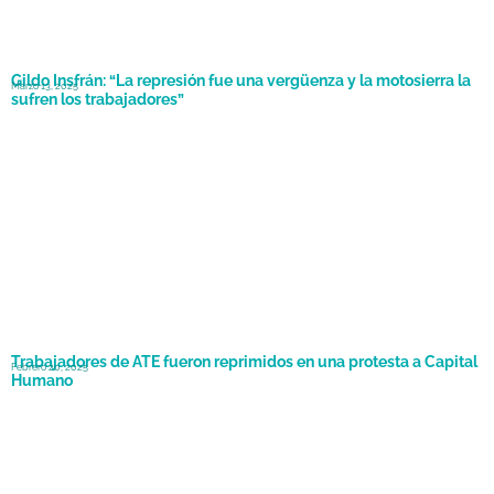
Gildo Insfrán: “La represión fue una vergüenza y la motosierra la
Marzo 13, 2025
sufren los trabajadores”
Trabajadores de ATE fueron reprimidos en una protesta a Capital
Febrero 20, 2025
Humano