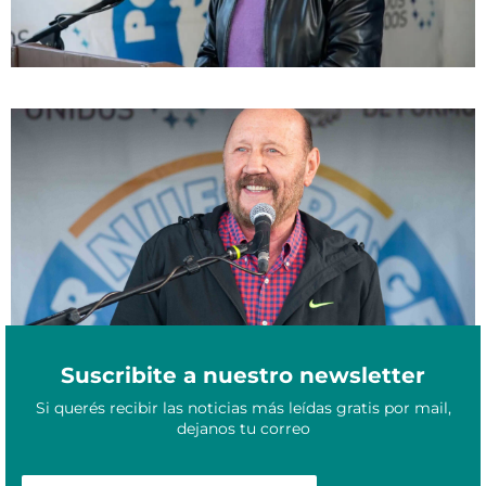
Gildo Insfrán defendió la reforma constitucional: «El pueblo es
Octubre 26, 2024
protagonista para decidir su destino»
Suscribite a nuestro newsletter
Si querés recibir las noticias más leídas gratis por mail,
dejanos tu correo