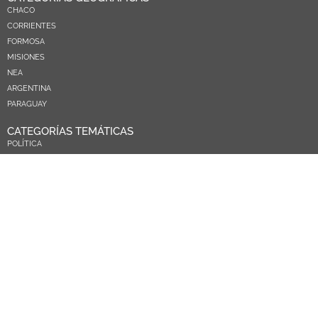
CHACO
CORRIENTES
FORMOSA
MISIONES
NEA
ARGENTINA
PARAGUAY
CATEGORÍAS TEMÁTICAS
POLÍTICA
SOCIEDAD
ECONOMIA
DEPORTES
EL MUNDO
EDUCACIÓN
CIENCIA Y TEC
SALUD
TURISMO
PRÓXIMOS PAGOS
NOSOTROS