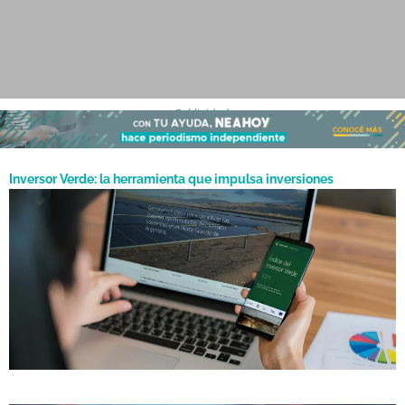
- Publicidad -
Inversor Verde: la herramienta que impulsa inversiones
sostenibles en el NEA con respaldo del CONICET y la Unión
Febrero 13, 2026
Europea