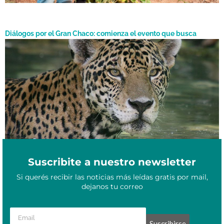
Diálogos por el Gran Chaco: comienza el evento que busca
alternativas para preservar la naturaleza y fomentar la inclusión
Junio 13, 2022
social
Suscribite a nuestro newsletter
Si querés recibir las noticias más leídas gratis por mail,
dejanos tu correo
Suscribirse