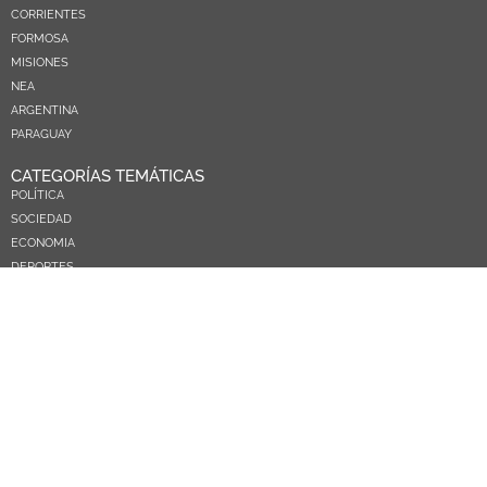
CORRIENTES
FORMOSA
MISIONES
NEA
ARGENTINA
PARAGUAY
CATEGORÍAS TEMÁTICAS
POLÍTICA
SOCIEDAD
ECONOMIA
DEPORTES
EL MUNDO
EDUCACIÓN
CIENCIA Y TEC
SALUD
TURISMO
PRÓXIMOS PAGOS
NOSOTROS
CONTACTO