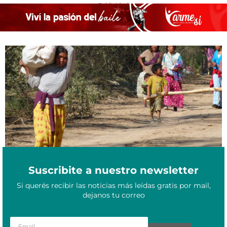
- Publicidad -
Día de la Diversidad Cultural, una fecha para valorar el legado de
Octubre 12, 2021
pueblos originarios
Suscribite a nuestro newsletter
Si querés recibir las noticias más leídas gratis por mail,
dejanos tu correo