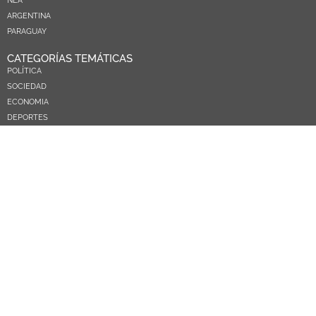
NEA
ARGENTINA
PARAGUAY
CATEGORÍAS TEMÁTICAS
POLÍTICA
SOCIEDAD
ECONOMIA
DEPORTES
EL MUNDO
EDUCACIÓN
CIENCIA Y TEC
SALUD
TURISMO
PRÓXIMOS PAGOS
NOSOTROS
CONTACTO
COMERCIAL
MEDIAKIT