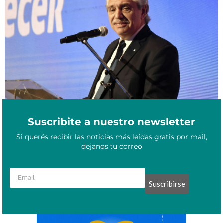
Alberto Fernández lanzó un bono de $45.000 para sectores
Octubre 17, 2022
vulnerables
Suscribite a nuestro newsletter
Si querés recibir las noticias más leídas gratis por mail,
dejanos tu correo
Suscribirse