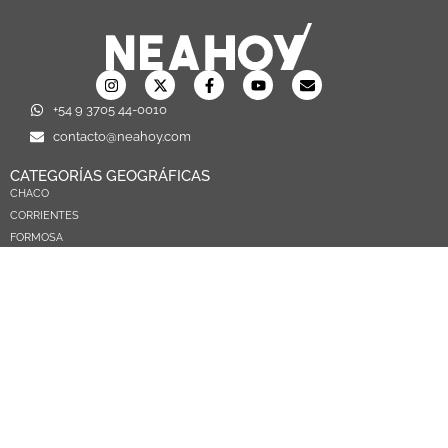
+54 9 3705 44-0010
contacto@neahoy.com
CATEGORÍAS GEOGRÁFICAS
CHACO
CORRIENTES
FORMOSA
MISIONES
NEA
ARGENTINA
PARAGUAY
CATEGORÍAS TEMÁTICAS
POLÍTICA
SOCIEDAD
ECONOMIA
DEPORTES