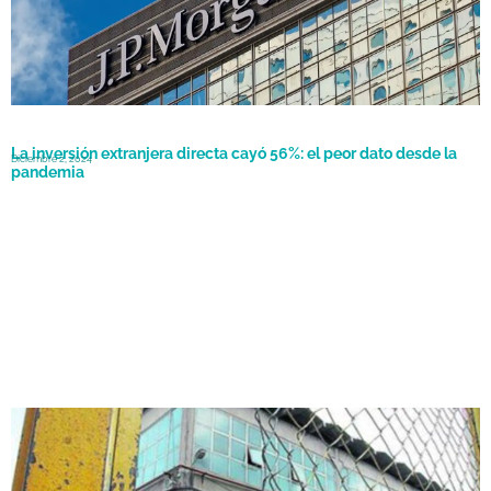
La inversión extranjera directa cayó 56%: el peor dato desde la
Diciembre 2, 2024
pandemia
Competencia desleal: las razones por las que el RIGI atentaría
Mayo 23, 2024
contra la industria nacional