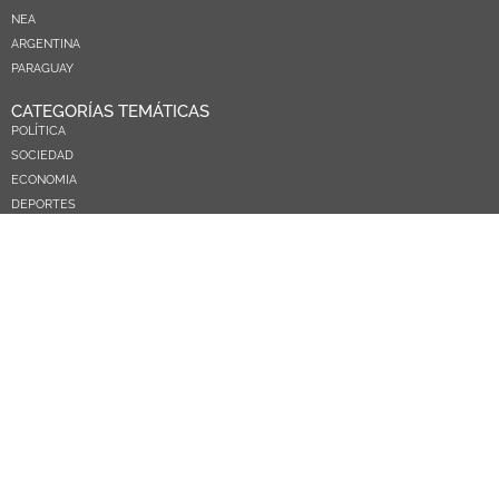
NEA
ARGENTINA
PARAGUAY
CATEGORÍAS TEMÁTICAS
POLÍTICA
SOCIEDAD
ECONOMIA
DEPORTES
EL MUNDO
EDUCACIÓN
CIENCIA Y TEC
SALUD
TURISMO
PRÓXIMOS PAGOS
NOSOTROS
CONTACTO
COMERCIAL
MEDIAKIT