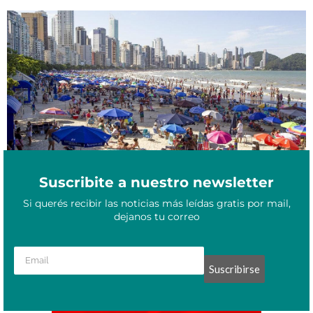
Turistas misioneros quedaron varados en Camboriú por una
Enero 12, 2023
deuda
Suscribite a nuestro newsletter
Si querés recibir las noticias más leídas gratis por mail,
dejanos tu correo
Suscribirse