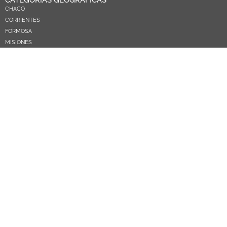
CATEGORÍAS GEOGRÁFICAS
CHACO
CORRIENTES
FORMOSA
MISIONES
NEA
ARGENTINA
PARAGUAY
CATEGORÍAS TEMÁTICAS
POLÍTICA
SOCIEDAD
ECONOMIA
DEPORTES
EL MUNDO
EDUCACIÓN
CIENCIA Y TEC
SALUD
TURISMO
PRÓXIMOS PAGOS
NOSOTROS