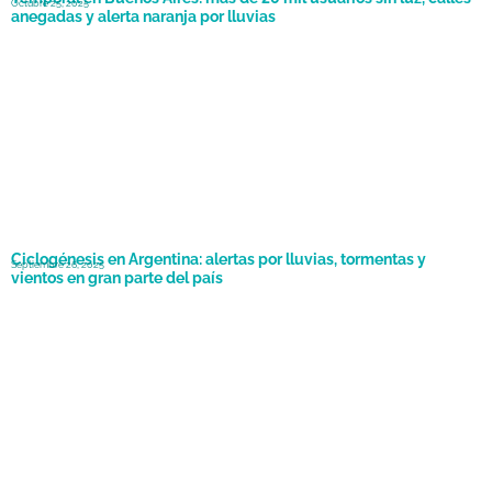
Octubre 25, 2025
anegadas y alerta naranja por lluvias
Ciclogénesis en Argentina: alertas por lluvias, tormentas y
Septiembre 26, 2025
vientos en gran parte del país