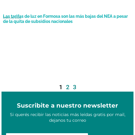
Las tarifas de luz en Formosa son las más bajas del NEA a pesar
Enero 25, 2025
de la quita de subsidios nacionales
1
2
3
Suscribite a nuestro newsletter
Si querés recibir las noticias más leídas gratis por mail,
dejanos tu correo