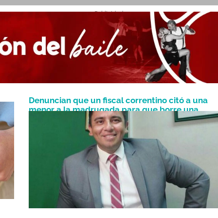
- Publicidad -
Denuncian que un fiscal correntino citó a una
menor a la madrugada para que borre una
Agosto 8, 2023
publicación de Facebook