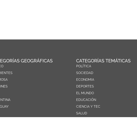
EGORÍAS GEOGRÁFICAS
CATEGORÍAS TEMÁTICAS
CO
POLÍTICA
IENTES
SOCIEDAD
MOSA
ECONOMIA
ONES
DEPORTES
EL MUNDO
NTINA
EDUCACIÓN
GUAY
CIENCIA Y TEC
SALUD
TURISMO
PRÓXIMOS PAGOS