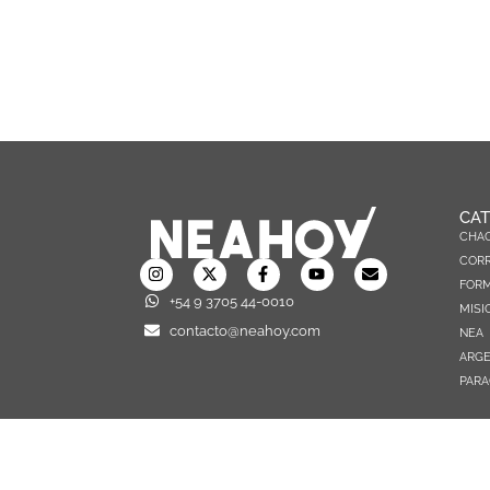
CAT
CHA
CORR
FOR
+54 9 3705 44-0010
MISI
contacto@neahoy.com
NEA
ARGE
PARA