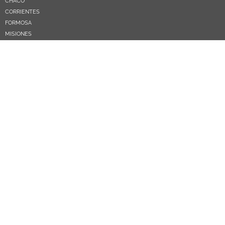
CHACO
CORRIENTES
FORMOSA
MISIONES
NEA
ARGENTINA
PARAGUAY
CATEGORÍAS TEMÁTICAS
POLÍTICA
SOCIEDAD
ECONOMIA
DEPORTES
EL MUNDO
EDUCACIÓN
CIENCIA Y TEC
SALUD
TURISMO
PRÓXIMOS PAGOS
NOSOTROS
CONTACTO