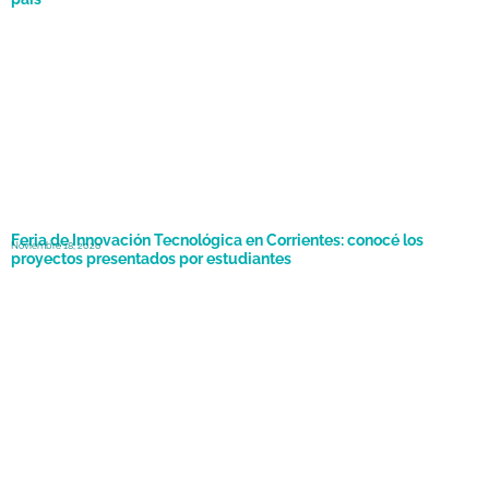
Feria de Innovación Tecnológica en Corrientes: conocé los
Noviembre 18, 2020
proyectos presentados por estudiantes