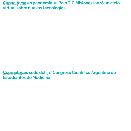
Capacitarse en pandemia: el Polo TIC Misiones lanzó un ciclo
Noviembre 5, 2020
virtual sobre nuevas tecnologías
Corrientes es sede del 31° Congreso Científico Argentino de
Octubre 30, 2020
Estudiantes de Medicina